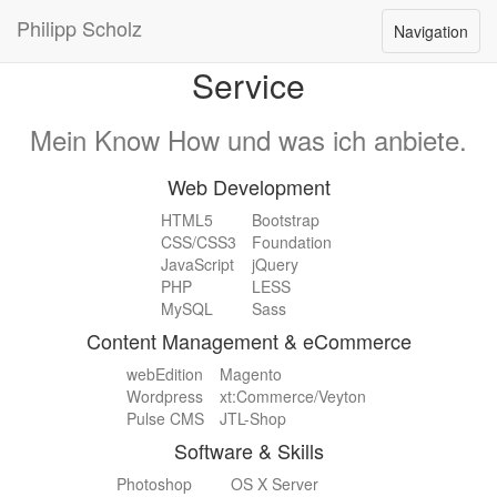
Web Developer
Philipp Scholz
Navigation
Navigation
Frontend
öffnen
Service
Mein Know How und was ich anbiete.
Web Development
HTML5
Bootstrap
CSS/CSS3
Foundation
JavaScript
jQuery
PHP
LESS
MySQL
Sass
Content Management & eCommerce
webEdition
Magento
Wordpress
xt:Commerce/Veyton
Pulse CMS
JTL-Shop
Software & Skills
Photoshop
OS X Server